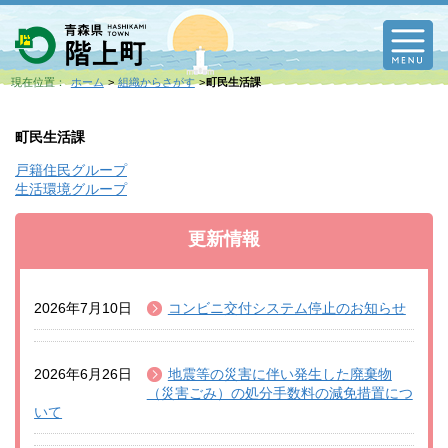
M
現在位置：
ホーム
組織からさがす
町民生活課
町民生活課
戸籍住民グループ
生活環境グループ
更新情報
2026年7月10日
コンビニ交付システム停止のお知らせ
2026年6月26日
地震等の災害に伴い発生した廃棄物
（災害ごみ）の処分手数料の減免措置につ
いて