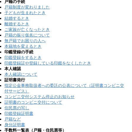
戸籍の手続
戸籍制度が変わりました
子どもが生まれたとき
結婚するとき
離婚するとき
ご家族が亡くなったとき
戸籍の振り仮名について
無戸籍でお困りの人へ
本籍地を変えるとき
印鑑登録の手続
印鑑登録をするとき
印鑑登録証や登録している印鑑をなくしたとき
本人確認
本人確認について
証明書発行
指定公金事務取扱者への委託の公表について（証明書コンビニ交
付サービス）
コンビニ交付システム停止のお知らせ
証明書のコンビニ交付について
住民票の写し
印鑑登録証明書
戸籍など
身分証明書
手数料一覧表（戸籍・住民票等）