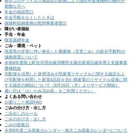
新型コロナウイルス感染症の影響により国民年金保険料の納付が
困難な方へ
年金の相談窓口
年金手帳をなくしたときは
保険料収納業務の民間事業者委託
障がい者福祉
手当・年金
障害基礎年金
ごみ・環境・ペット
地震等の災害に伴い発生した廃棄物（災害ごみ）の処分手数料の
減免措置について
令和8年度階上町住宅用自家消費型太陽光発電設備等導入支援事業
費補助金
宅配便を活用した使用済み小型家電リサイクルに関する協定およ
び宅配便を利用した家電4品目を含む廃家電のリサイクル促進に関
する協定の締結について（9月15日（月）よりサービス開始）
暑い日は「はしかみ涼み処」をご利用ください。
よくある問い合わせ
お困りごと相談FAQ
ごみの分け方・出し方
ごみ出しのルール
ごみの分け方・出し方
ごみの収集日
令和8年度ごみ収集カレンダー・粗大ごみ収集カレンダーについて