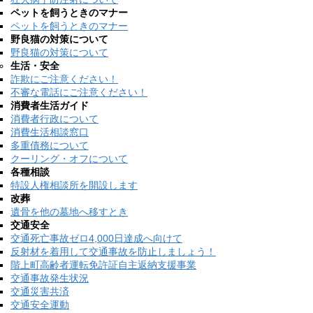
ペットを飼うときのマナー
ペットを飼うときのマナー
野良猫の対策について
野良猫の対策について
生活・安全
詐欺にご注意ください！
不審な電話にご注意ください！
消費者生活ガイド
消費者行政について
消費生活相談窓口
多重債務について
クーリング・オフについて
各種相談
特設人権相談所を開設します
改葬
遺骨を他の墓地へ移すとき
交通安全
交通死亡事故ゼロ4,000日達成へ向けて
反射材を着用して交通事故を防止しましょう！
階上町高齢者運転免許証自主返納支援事業
交通事故発生状況
交通災害共済
交通安全運動