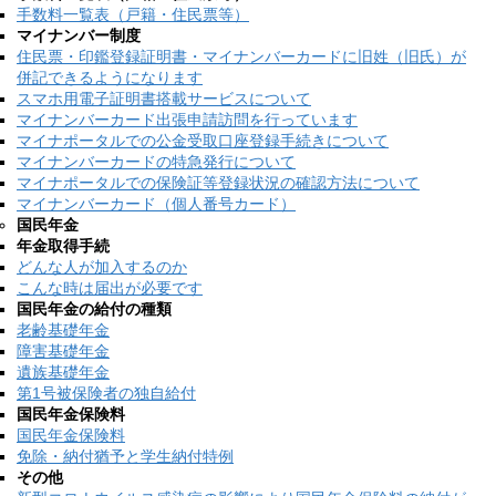
手数料一覧表（戸籍・住民票等）
マイナンバー制度
住民票・印鑑登録証明書・マイナンバーカードに旧姓（旧氏）が
併記できるようになります
スマホ用電子証明書搭載サービスについて
マイナンバーカード出張申請訪問を行っています
マイナポータルでの公金受取口座登録手続きについて
マイナンバーカードの特急発行について
マイナポータルでの保険証等登録状況の確認方法について
マイナンバーカード（個人番号カード）
国民年金
年金取得手続
どんな人が加入するのか
こんな時は届出が必要です
国民年金の給付の種類
老齢基礎年金
障害基礎年金
遺族基礎年金
第1号被保険者の独自給付
国民年金保険料
国民年金保険料
免除・納付猶予と学生納付特例
その他