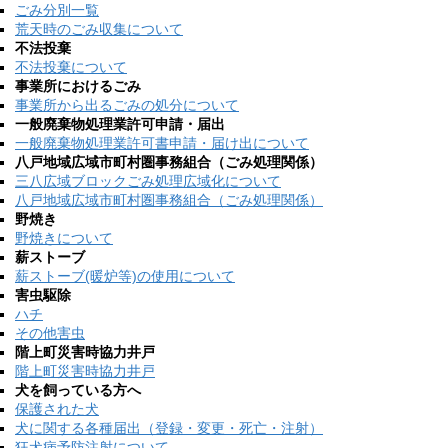
ごみ分別一覧
荒天時のごみ収集について
不法投棄
不法投棄について
事業所におけるごみ
事業所から出るごみの処分について
一般廃棄物処理業許可申請・届出
一般廃棄物処理業許可書申請・届け出について
八戸地域広域市町村圏事務組合（ごみ処理関係）
三八広域ブロックごみ処理広域化について
八戸地域広域市町村圏事務組合（ごみ処理関係）
野焼き
野焼きについて
薪ストーブ
薪ストーブ(暖炉等)の使用について
害虫駆除
ハチ
その他害虫
階上町災害時協力井戸
階上町災害時協力井戸
犬を飼っている方へ
保護された犬
犬に関する各種届出（登録・変更・死亡・注射）
狂犬病予防注射について