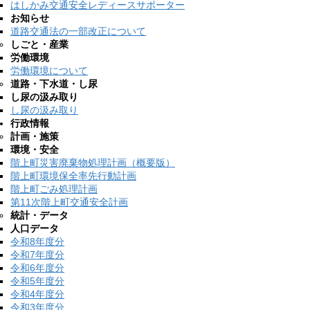
はしかみ交通安全レディースサポーター
お知らせ
道路交通法の一部改正について
しごと・産業
労働環境
労働環境について
道路・下水道・し尿
し尿の汲み取り
し尿の汲み取り
行政情報
計画・施策
環境・安全
階上町災害廃棄物処理計画（概要版）
階上町環境保全率先行動計画
階上町ごみ処理計画
第11次階上町交通安全計画
統計・データ
人口データ
令和8年度分
令和7年度分
令和6年度分
令和5年度分
令和4年度分
令和3年度分