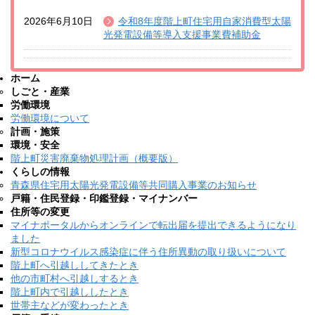
2026年6月10日
令和8年度階上町住宅用自家消費型太陽
光発電設備等導入支援事業費補助金
ホーム
しごと・産業
労働環境
労働環境について
計画・施策
環境・安全
階上町災害廃棄物処理計画（概要版）
くらしの情報
青森県住宅用太陽光発電設備等共同購入事業のお知らせ
戸籍・住民登録・印鑑登録・マイナンバー
住所等の変更
マイナポータルからオンラインで転出届を提出できるようになり
ました
新型コロナウイルス感染症に伴う住所異動の取り扱いについて
階上町へ引越ししてきたとき
他の市町村へ引越しするとき
階上町内で引越ししたとき
世帯主などが変わったとき