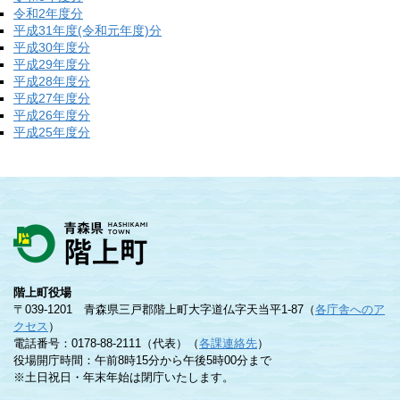
令和2年度分
平成31年度(令和元年度)分
平成30年度分
平成29年度分
平成28年度分
平成27年度分
平成26年度分
平成25年度分
階上町役場
〒039-1201 青森県三戸郡階上町大字道仏字天当平1-87（
各庁舎へのア
クセス
）
電話番号：0178-88-2111（代表）（
各課連絡先
）
役場開庁時間：午前8時15分から午後5時00分まで
※土日祝日・年末年始は閉庁いたします。