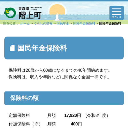
M
現在位置：
ホーム
くらしの情報
国民年金
国民年金保険料
国民年金保険料
国民年金保険料
保険料は20歳から60歳になるまでの40年間納めます。
保険料は、収入や年齢などに関係なく全国一律です。
保険料の額
定額保険料 月額
17,920
円 (令和8年度）
付加保険料（※） 月額
400
円