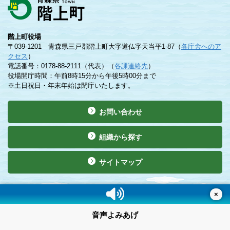
階上町役場
〒039-1201 青森県三戸郡階上町大字道仏字天当平1-87（
各庁舎へのア
クセス
）
電話番号：0178-88-2111（代表）（
各課連絡先
）
役場開庁時間：午前8時15分から午後5時00分まで
※土日祝日・年末年始は閉庁いたします。
お問い合わせ
組織から探す
サイトマップ
©Copyright 2019 Hashikami Town. All rights reserved.
×
音声よみあげ