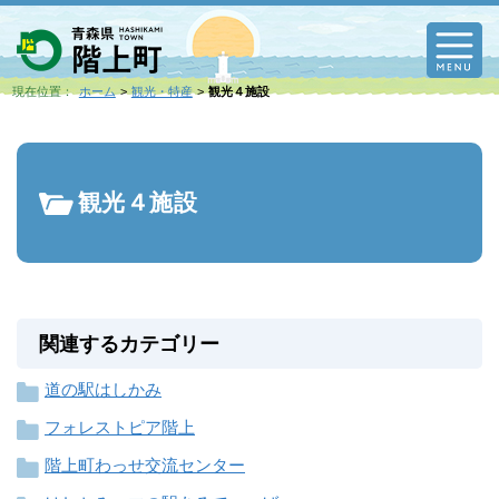
M
現在位置：
ホーム
観光・特産
観光４施設
観光４施設
関連するカテゴリー
道の駅はしかみ
フォレストピア階上
階上町わっせ交流センター