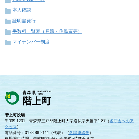
本人確認
証明書発行
手数料一覧表（戸籍・住民票等）
マイナンバー制度
階上町役場
〒039-1201 青森県三戸郡階上町大字道仏字天当平1-87（
各庁舎へのア
クセス
）
電話番号：0178-88-2111（代表）（
各課連絡先
）
役場開庁時間：午前8時15分から午後5時00分まで