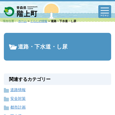
M
現在位置：
ホーム
くらしの情報
道路・下水道・し尿
道路・下水道・し尿
関連するカテゴリー
道路情報
安全対策
都市計画