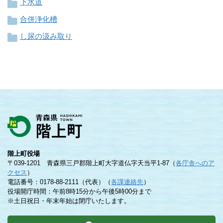
下水道
合併浄化槽
し尿の汲み取り
階上町役場
〒039-1201 青森県三戸郡階上町大字道仏字天当平1-87（
各庁舎へのア
クセス
）
電話番号：0178-88-2111（代表）（
各課連絡先
）
役場開庁時間：午前8時15分から午後5時00分まで
※土日祝日・年末年始は閉庁いたします。