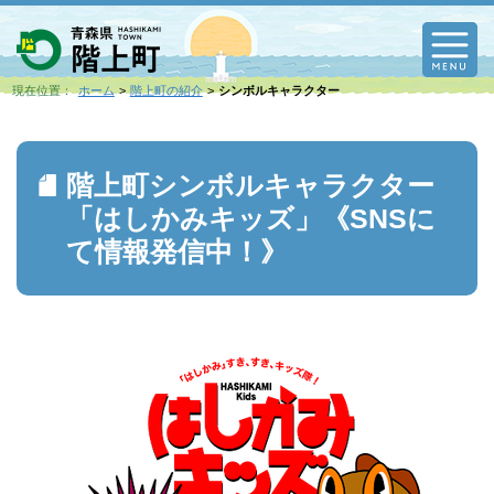
M
現在位置：
ホーム
階上町の紹介
シンボルキャラクター
階上町シンボルキャラクター
「はしかみキッズ」《SNSに
て情報発信中！》