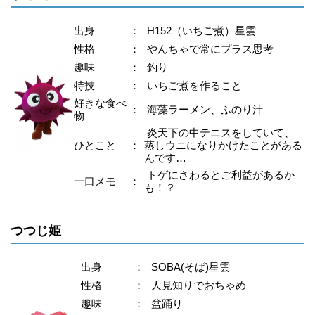
出身
：
H152（いちご煮）星雲
性格
：
やんちゃで常にプラス思考
趣味
：
釣り
特技
：
いちご煮を作ること
好きな食べ
：
海藻ラーメン、ふのり汁
物
炎天下の中テニスをしていて、
ひとこと
：
蒸しウニになりかけたことがある
んです…
トゲにさわるとご利益があるか
一口メモ
：
も！？
つつじ姫
出身
：
SOBA(そば)星雲
性格
：
人見知りでおちゃめ
趣味
：
盆踊り