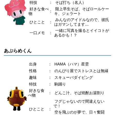
特技
：
そば打ち（名人）
好きな食べ
階上早生そば、そばロールケー
：
物
キ、ジェラート
みんなのアイドルなので、彼氏
ひとこと
：
はガマンしてます…
一緒に写真を撮るとイイコトが
一口メモ
：
あるかも！？
あぶらめくん
出身
：
HAMA（ハマ）星雲
性格
：
のんびり屋でストレスとは無縁
趣味
：
スキューバダイビング
特技
：
駒踊り
好きな食
：
どんこ汁、そば焼酎お湯割り
べ物
フグじゃないので間違えない
で！
ひとこと
：
空を飛ぶのが夢で、日々奮闘