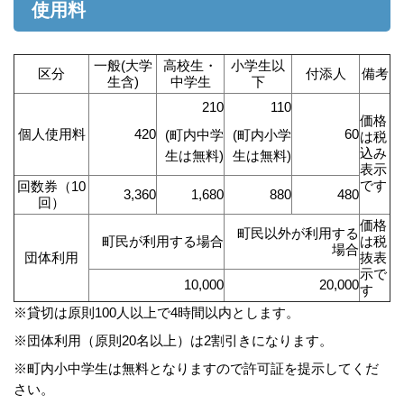
使用料
一般(大学
高校生・
小学生以
区分
付添人
備考
生含)
中学生
下
210
110
価格
個人使用料
420
60
(町内中学
(町内小学
は税
込み
生は無料)
生は無料)
表示
です
回数券（10
3,360
1,680
880
480
回）
価格
町民以外が利用する
町民が利用する場合
は税
場合
団体利用
抜表
示で
10,000
20,000
す
※貸切は原則100人以上で4時間以内とします。
※団体利用（原則20名以上）は2割引きになります。
※町内小中学生は無料となりますので許可証を提示してくだ
さい。