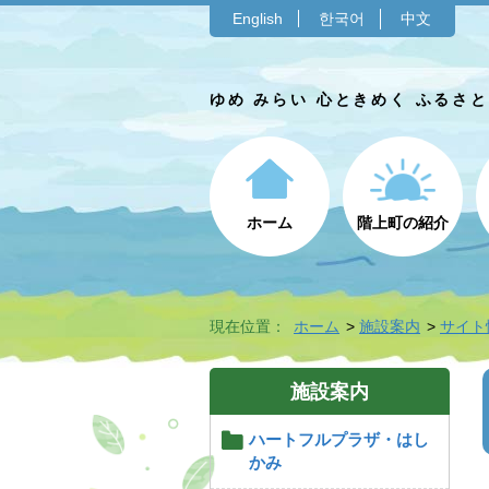
English
한국어
中文
ゆめ みらい 心ときめく ふるさ
ホーム
階上町の紹介
現在位置：
ホーム
施設案内
サイト
施設案内
ハートフルプラザ・はし
かみ