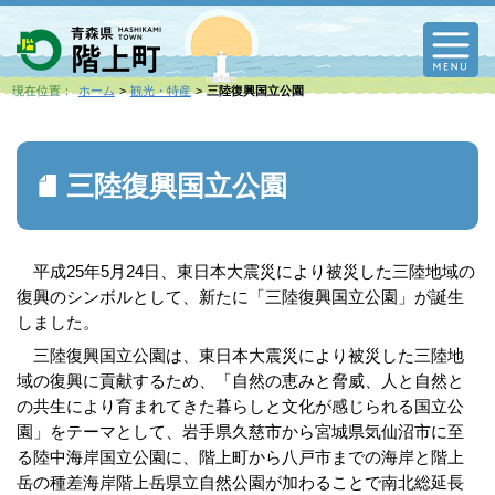
M
現在位置：
ホーム
観光・特産
三陸復興国立公園
三陸復興国立公園
平成25年5月24日、東日本大震災により被災した三陸地域の
復興のシンボルとして、新たに「三陸復興国立公園」が誕生
しました。
三陸復興国立公園は、東日本大震災により被災した三陸地
域の復興に貢献するため、「自然の恵みと脅威、人と自然と
の共生により育まれてきた暮らしと文化が感じられる国立公
園」をテーマとして、岩手県久慈市から宮城県気仙沼市に至
る陸中海岸国立公園に、階上町から八戸市までの海岸と階上
岳の種差海岸階上岳県立自然公園が加わることで南北総延長