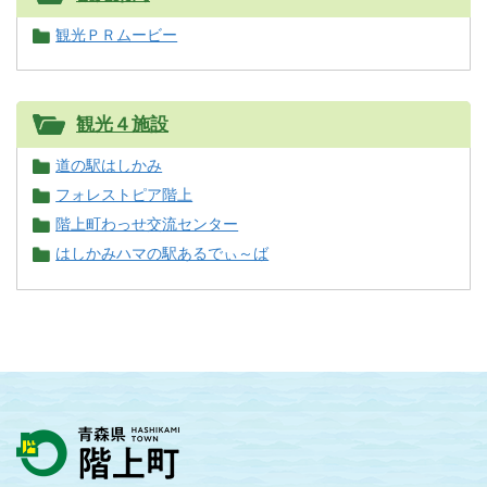
観光ＰＲムービー
観光４施設
道の駅はしかみ
フォレストピア階上
階上町わっせ交流センター
はしかみハマの駅あるでぃ～ば