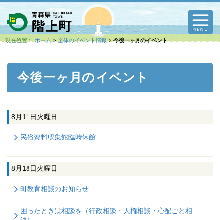
M
現在位置：
ホーム
全体のイベント情報
今後一ヶ月のイベント
今後一ヶ月のイベント
8月11日
火曜日
民俗資料収集館臨時休館
8月18日
火曜日
町教育相談のお知らせ
困ったときは相談を（行政相談・人権相談・心配ごと相