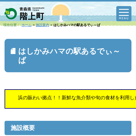
M
現在位置：
ホーム
施設案内
はしかみハマの駅あるでぃ～ば
はしかみハマの駅あるでぃ～
ば
浜の賑わい拠点！！新鮮な魚介類や旬の食材を利用し
施設概要