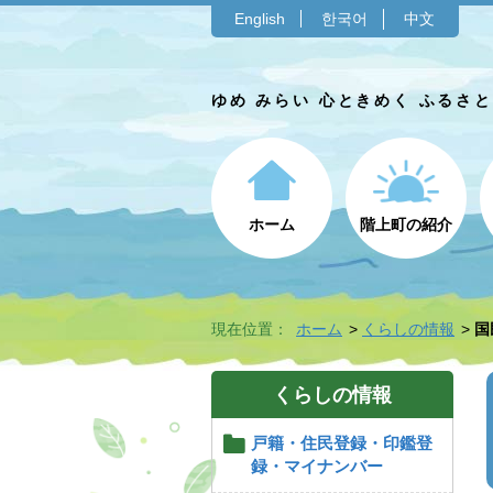
English
한국어
中文
ゆめ みらい 心ときめく ふるさ
ホーム
階上町の紹介
現在位置：
ホーム
くらしの情報
国
くらしの情報
戸籍・住民登録・印鑑登
録・マイナンバー