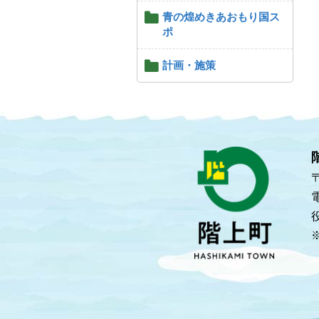
青の煌めきあおもり国ス
ポ
計画・施策