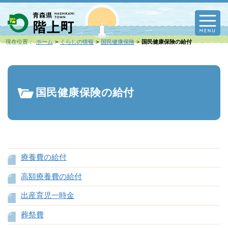
M
現在位置：
ホーム
くらしの情報
国民健康保険
国民健康保険の給付
国民健康保険の給付
療養費の給付
高額療養費の給付
出産育児一時金
葬祭費