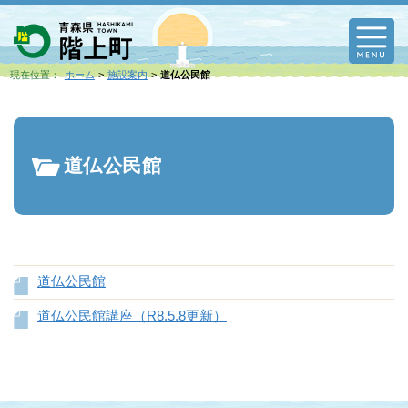
M
現在位置：
ホーム
施設案内
道仏公民館
道仏公民館
道仏公民館
道仏公民館講座（R8.5.8更新）