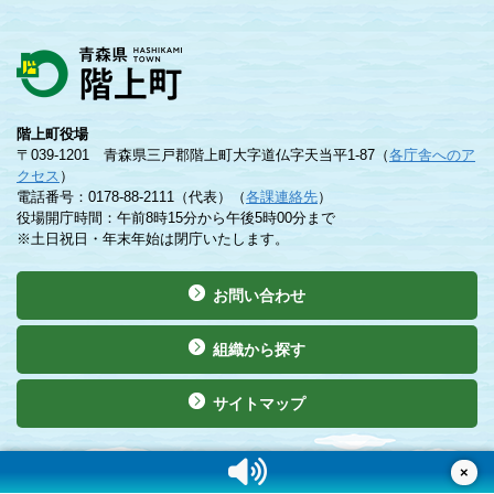
階上町役場
〒039-1201 青森県三戸郡階上町大字道仏字天当平1-87（
各庁舎へのア
クセス
）
電話番号：0178-88-2111（代表）（
各課連絡先
）
役場開庁時間：午前8時15分から午後5時00分まで
※土日祝日・年末年始は閉庁いたします。
お問い合わせ
組織から探す
サイトマップ
©Copyright 2019 Hashikami Town. All rights reserved.
×