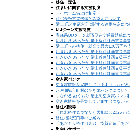
移住・定住
住まいに関する支援制度
マイホーム借上げ制度
住宅金融支援機構との協定について
階上町定住促進等に関する連携協定につ
UIJターン支援制度
青森県UIJターン就職促進交通費助成に
いきいき あったか 階上移住計画支援事
階上町への移住・就業で最大100万円を
いきいき あったか 階上移住計画支援事
いきいき あったか 階上移住計画支援事
いきいき あったか 階上移住計画支援事
いきいき あったか 階上移住計画支援事
いきいき あったか 階上移住計画支援事
空き家バンク
空き家情報を掲載しています（つながる 
八戸圏域市町村の空き家バンクについて
つながる ぬくもり 階上町空き家バンク
空き家情報を募集しています（つながる 
移住相談等
「東北移住＆つながり大相談会2026」
移住相談窓口等のご案内
「あおもり移住倶楽部」協賛企業「あお
出会いサポート