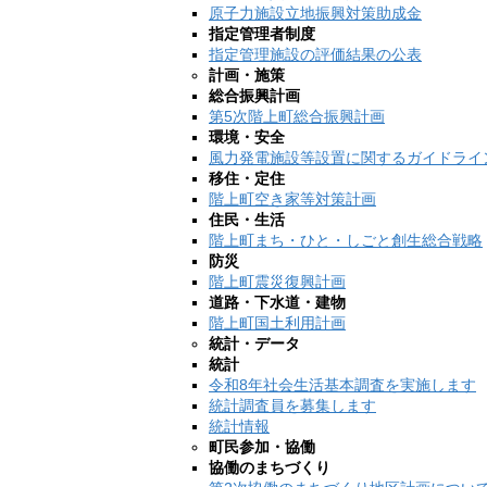
原子力施設立地振興対策助成金
指定管理者制度
指定管理施設の評価結果の公表
計画・施策
総合振興計画
第5次階上町総合振興計画
環境・安全
風力発電施設等設置に関するガイドライ
移住・定住
階上町空き家等対策計画
住民・生活
階上町まち・ひと・しごと創生総合戦略
防災
階上町震災復興計画
道路・下水道・建物
階上町国土利用計画
統計・データ
統計
令和8年社会生活基本調査を実施します
統計調査員を募集します
統計情報
町民参加・協働
協働のまちづくり