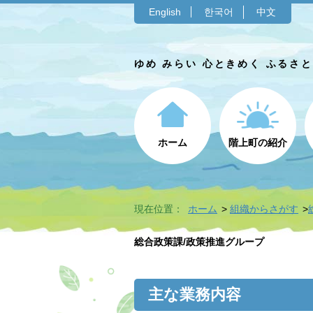
English
한국어
中文
ゆめ みらい 心ときめく ふるさ
ホーム
階上町の紹介
現在位置：
ホーム
組織からさがす
総合政策課/政策推進グループ
主な業務内容