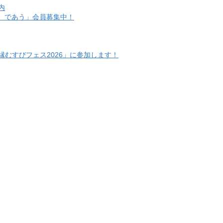
内
い）であう」会員募集中！
むすびフェス2026」に参加します！