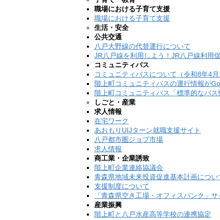
職場における子育て支援
職場における子育て支援
生活・安全
公共交通
八戸大野線の代替運行について
JR八戸線を利用しよう！JR八戸線利用
コミュニティバス
コミュニティバスについて（令和8年4月
階上町コミュニティバスの運行情報がGo
階上町コミュニティバス「標準的なバス
しごと・産業
求人情報
在宅ワーク
あおもりUIJターン就職支援サイト
八戸都市圏ジョブ市場
求人情報
商工業・企業誘致
階上町企業連絡協議会
青森県地域未来投資促進基本計画につい
支援制度について
「青森県空き工場・オフィスバンク」サ
産業振興
階上町と八戸水産高等学校の連携協定