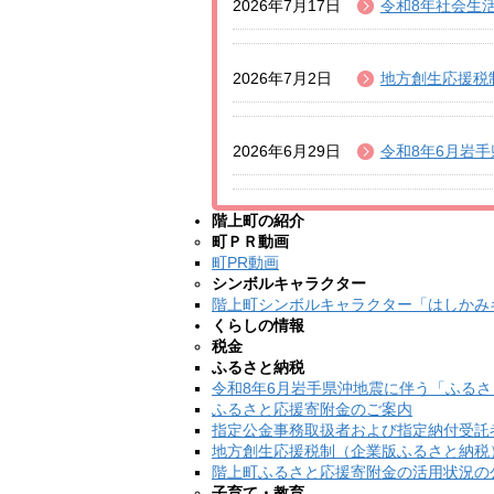
2026年7月17日
令和8年社会生
2026年7月2日
地方創生応援税
2026年6月29日
令和8年6月岩
階上町の紹介
町ＰＲ動画
町PR動画
シンボルキャラクター
階上町シンボルキャラクター「はしかみ
くらしの情報
税金
ふるさと納税
令和8年6月岩手県沖地震に伴う「ふる
ふるさと応援寄附金のご案内
指定公金事務取扱者および指定納付受託
地方創生応援税制（企業版ふるさと納税
階上町ふるさと応援寄附金の活用状況の
子育て・教育