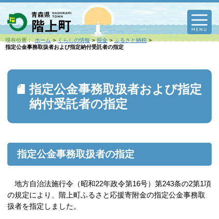
M
現在位置：
ホーム
くらしの情報
税金
ふるさと納税
指定公金事務取扱者および指定納付受託者の指定
指定公金事務取扱者および指定
納付受託者の指定
指定公金事務取扱者の指定
地方自治法施行令（昭和22年政令第16号）第243条の2第1項
の規定により、階上町ふるさと応援寄附金の指定公金事務取
扱者を指定しました。