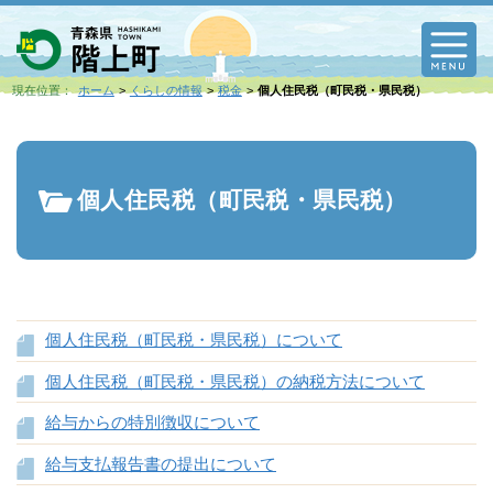
M
現在位置：
ホーム
くらしの情報
税金
個人住民税（町民税・県民税）
個人住民税（町民税・県民税）
個人住民税（町民税・県民税）について
個人住民税（町民税・県民税）の納税方法について
給与からの特別徴収について
給与支払報告書の提出について