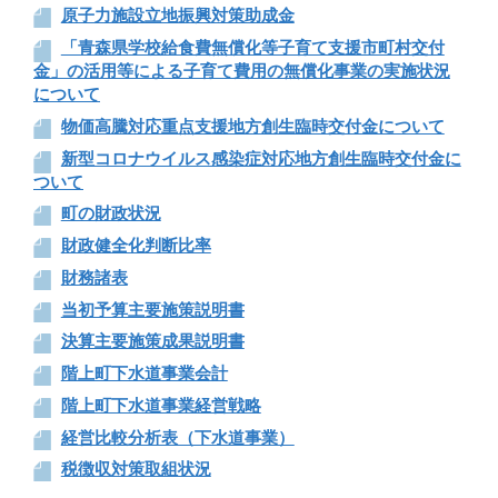
原子力施設立地振興対策助成金
「青森県学校給食費無償化等子育て支援市町村交付
金」の活用等による子育て費用の無償化事業の実施状況
について
物価高騰対応重点支援地方創生臨時交付金について
新型コロナウイルス感染症対応地方創生臨時交付金に
ついて
町の財政状況
財政健全化判断比率
財務諸表
当初予算主要施策説明書
決算主要施策成果説明書
階上町下水道事業会計
階上町下水道事業経営戦略
経営比較分析表（下水道事業）
税徴収対策取組状況