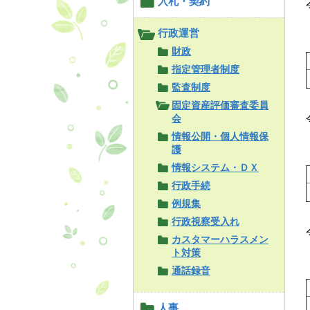
入札・契約
行政運営
財政
指定管理者制度
監査制度
固定資産評価審査委員
会
情報公開・個人情報保
護
情報システム・ＤＸ
行政手続
例規集
行政視察受入れ
カスタマーハラスメン
ト対策
通話録音
人事