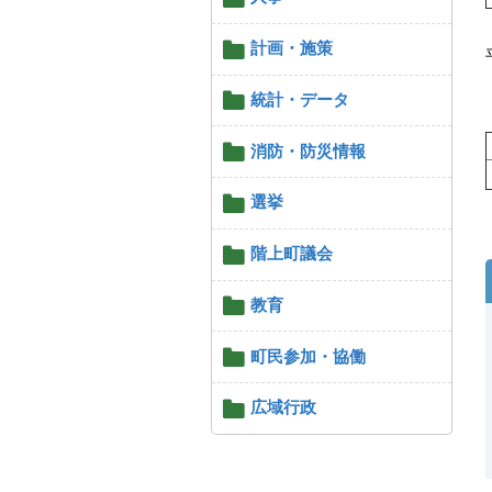
計画・施策
統計・データ
消防・防災情報
選挙
階上町議会
教育
町民参加・協働
広域行政