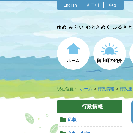
English
한국어
中文
ゆめ みらい 心ときめく ふるさ
ホーム
階上町の紹介
現在位置：
ホーム
行政情報
行政運
行政情報
広報