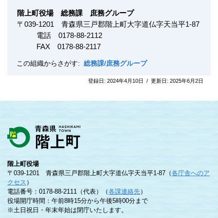
階上町役場 総務課 庶務グループ
〒
039-1201
青森県三戸郡階上町大字道仏字天当平1-87
電話 0178-88-2112
FAX
0178-88-2117
この組織からさがす:
総務課/庶務グループ
登録日:
2024年4月10日
/
更新日:
2025年6月2日
階上町役場
〒039-1201 青森県三戸郡階上町大字道仏字天当平1-87（
各庁舎へのア
クセス
）
電話番号：0178-88-2111（代表）（
各課連絡先
）
役場開庁時間：午前8時15分から午後5時00分まで
※土日祝日・年末年始は閉庁いたします。