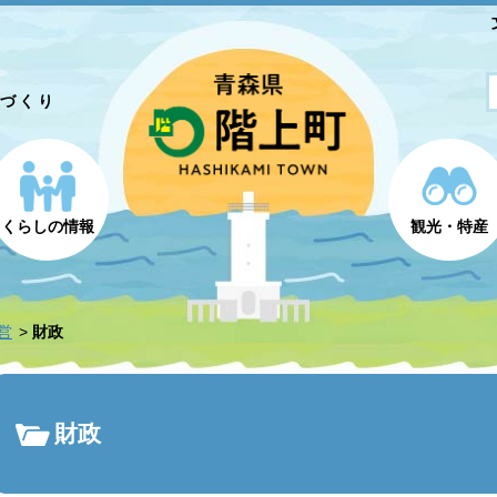
とづくり
くらしの情報
観光・特産
営
財政
財政