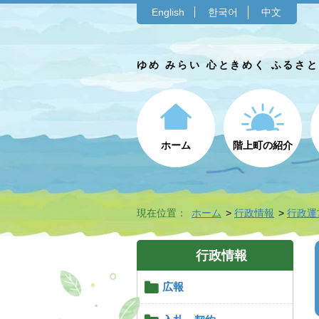
English
한국어
中文
ゆめ みらい 心ときめく ふるさ
ホーム
階上町の紹介
現在位置：
ホーム
行政情報
行政運
行政情報
広報