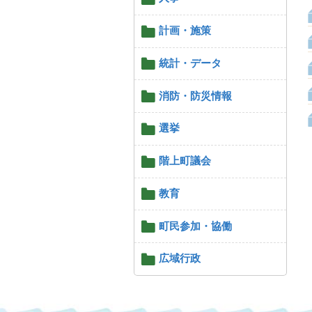
計画・施策
統計・データ
消防・防災情報
選挙
階上町議会
教育
町民参加・協働
広域行政