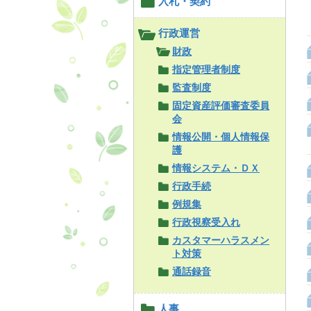
入札・契約
行政運営
財政
指定管理者制度
監査制度
固定資産評価審査委員
会
情報公開・個人情報保
護
情報システム・ＤＸ
行政手続
例規集
行政視察受入れ
カスタマーハラスメン
ト対策
通話録音
人事