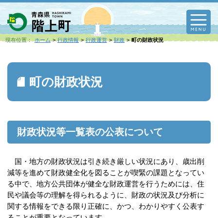
M
現在位置：
ホーム
行政情報
行政運営
財政
町の財政状況
町の財政状況
財政状況等一覧表の公表について
国・地方の財政状況は引き続き厳しい状況にあり、歳出削
減等を進めて財政健全化を図ることが喫緊の課題となってい
る中で、地方公共団体が健全な財政運営を行うためには、住
民や議会等の理解を得られるように、財政の状況及び分析に
関する情報をできる限り正確に、かつ、わかりやすく公表す
ることが重要となっています。