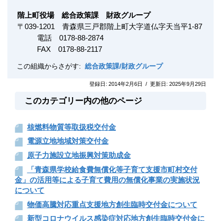
階上町役場 総合政策課 財政グループ
〒
039-1201
青森県三戸郡階上町大字道仏字天当平1-87
電話 0178-88-2874
FAX
0178-88-2117
この組織からさがす:
総合政策課/財政グループ
登録日:
2014年2月6日
/
更新日:
2025年9月29日
このカテゴリー内の他のページ
核燃料物質等取扱税交付金
電源立地地域対策交付金
原子力施設立地振興対策助成金
「青森県学校給食費無償化等子育て支援市町村交付
金」の活用等による子育て費用の無償化事業の実施状況
について
物価高騰対応重点支援地方創生臨時交付金について
新型コロナウイルス感染症対応地方創生臨時交付金に