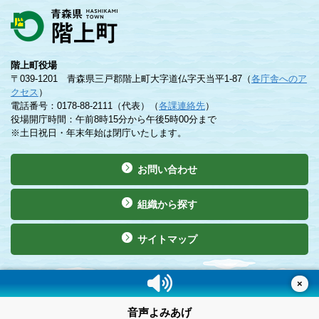
階上町役場
〒039-1201 青森県三戸郡階上町大字道仏字天当平1-87（
各庁舎へのア
クセス
）
電話番号：0178-88-2111（代表）（
各課連絡先
）
役場開庁時間：午前8時15分から午後5時00分まで
※土日祝日・年末年始は閉庁いたします。
お問い合わせ
組織から探す
サイトマップ
©Copyright 2019 Hashikami Town. All rights reserved.
×
音声よみあげ