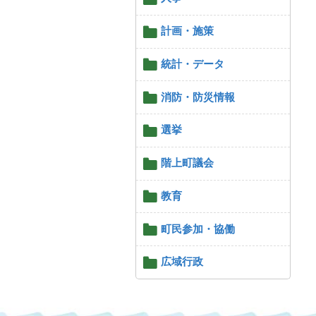
計画・施策
統計・データ
消防・防災情報
選挙
階上町議会
教育
町民参加・協働
広域行政