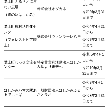
階上町ふるさとにぎ
日から
わい広場
株式会社オダカネ
令和9年3月31
（道の駅はしかみ）
日まで
階上町農村活性化セ
令和4年4月21
ンター
日から
株式会社ヴァンラーレ八戸
（フォレストピア階
令和7年3月31
上）
日まで
令和5
年4月1
日から
階上町わっせ交流セ
特定非営利活動法人はしか
ンター
み岳より未来へ
令和10年3月
31日まで
令和3年4月1
日から
はしかみハマの駅あ
一般財団法人はしかみふる
るでぃ～ば
さとラボ
令和8年3月31
日まで