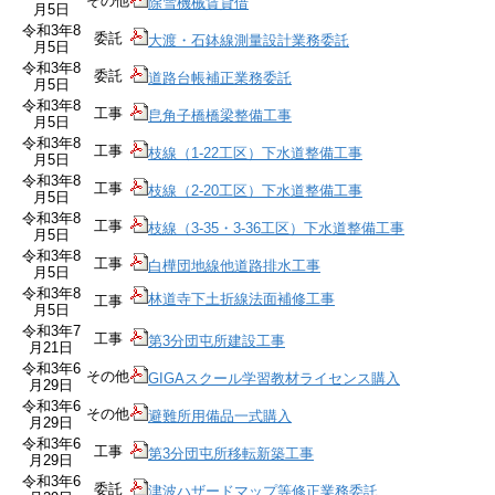
その他
除雪機械賃貸借
月5日
令和3年8
委託
大渡・石鉢線測量設計業務委託
月5日
令和3年8
委託
道路台帳補正業務委託
月5日
令和3年8
工事
皀角子橋橋梁整備工事
月5日
令和3年8
工事
枝線（1-22工区）下水道整備工事
月5日
令和3年8
工事
枝線（2-20工区）下水道整備工事
月5日
令和3年8
工事
枝線（3-35・3-36工区）下水道整備工事
月5日
令和3年8
工事
白樺団地線他道路排水工事
月5日
令和3年8
林道寺下土折線法面補修工事
工事
月5日
令和3年7
工事
第3分団屯所建設工事
月21日
令和3年6
その他
GIGAスクール学習教材ライセンス購入
月29日
令和3年6
その他
避難所用備品一式購入
月29日
令和3年6
工事
第3分団屯所移転新築工事
月29日
令和3年6
委託
津波ハザードマップ等修正業務委託