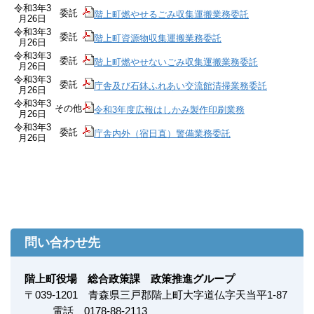
令和3年3
委託
階上町燃やせるごみ収集運搬業務委託
月26日
令和3年3
委託
階上町資源物収集運搬業務委託
月26日
令和3年3
委託
階上町燃やせないごみ収集運搬業務委託
月26日
令和3年3
委託
庁舎及び石鉢ふれあい交流館清掃業務委託
月26日
令和3年3
その他
令和3年度広報はしかみ製作印刷業務
月26日
令和3年3
委託
庁舎内外（宿日直）警備業務委託
月26日
問い合わせ先
階上町役場 総合政策課 政策推進グループ
〒
039-1201
青森県三戸郡階上町大字道仏字天当平1-87
電話 0178-88-2113