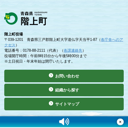
階上町役場
〒039-1201 青森県三戸郡階上町大字道仏字天当平1-87（
各庁舎へのア
クセス
）
電話番号：0178-88-2111（代表）（
各課連絡先
）
役場開庁時間：午前8時15分から午後5時00分まで
※土日祝日・年末年始は閉庁いたします。
お問い合わせ
組織から探す
サイトマップ
©Copyright 2019 Hashikami Town. All rights reserved.
×