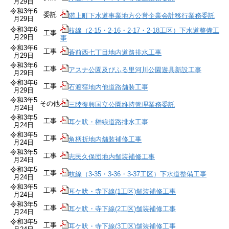
月29日
令和3年6
委託
階上町下水道事業地方公営企業会計移行業務委託
月29日
令和3年6
枝線（2-15・2-16・2-17・2-18工区）下水道整備工
工事
月29日
事
令和3年6
工事
蒼前西七丁目地内道路排水工事
月29日
令和3年6
工事
アスナ公園及びふる里河川公園遊具新設工事
月29日
令和3年6
工事
石渡窪地内他道路舗装工事
月29日
令和3年5
その他
三陸復興国立公園維持管理業務委託
月24日
令和3年5
工事
耳ケ吠・榊線道路排水工事
月24日
令和3年5
工事
角柄折地内舗装補修工事
月24日
令和3年5
工事
志民久保団地内舗装補修工事
月24日
令和3年5
工事
枝線（3-35・3-36・3-37工区）下水道整備工事
月24日
令和3年5
工事
耳ケ吠・寺下線(1工区)舗装補修工事
月24日
令和3年5
工事
耳ケ吠・寺下線(2工区)舗装補修工事
月24日
令和3年5
工事
耳ケ吠・寺下線(3工区)舗装補修工事