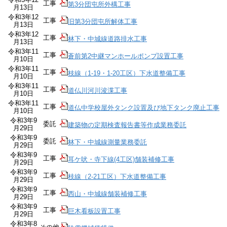
工事
第3分団屯所外構工事
月13日
令和3年12
工事
旧第3分団屯所解体工事
月13日
令和3年12
工事
林下・中城線道路排水工事
月13日
令和3年11
工事
蒼前第2中継マンホールポンプ設置工事
月10日
令和3年11
工事
枝線（1-19・1-20工区）下水道整備工事
月10日
令和3年11
工事
道仏川河川浚渫工事
月10日
令和3年11
工事
道仏中学校屋外タンク設置及び地下タンク廃止工事
月10日
令和3年9
委託
建築物の定期検査報告書等作成業務委託
月29日
令和3年9
委託
林下・中城線測量業務委託
月29日
令和3年9
工事
耳ケ吠・寺下線(4工区)舗装補修工事
月29日
令和3年9
工事
枝線（2-21工区）下水道整備工事
月29日
令和3年9
工事
西山・中城線舗装補修工事
月29日
令和3年9
工事
巨木看板設置工事
月29日
令和3年8