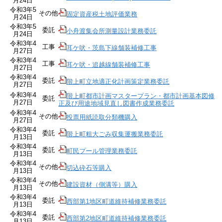
月24日
令和3年5
その他
固定資産税土地評価業務
月24日
令和3年5
委託
小舟渡集会所測量設計業務委託
月24日
令和3年4
工事
耳ケ吠・茨島下線舗装補修工事
月27日
令和3年4
工事
耳ケ吠・追越線舗装補修工事
月27日
令和3年4
委託
階上町立地適正化計画策定業務委託
月27日
令和3年4
階上町都市計画マスタープラン・都市計画基本図修
委託
月27日
正及び用途地域見直し図書作成業務委託
令和3年4
その他
投票用紙読取分類機購入
月27日
令和3年4
委託
階上町粗大ごみ収集運搬業務委託
月13日
令和3年4
委託
町民プール管理業務委託
月13日
令和3年4
その他
切込砕石等購入
月13日
令和3年4
その他
建設資材（側溝等）購入
月13日
令和3年4
委託
西部第1地区町道維持補修業務委託
月13日
令和3年4
委託
西部第2地区町道維持補修業務委託
月13日