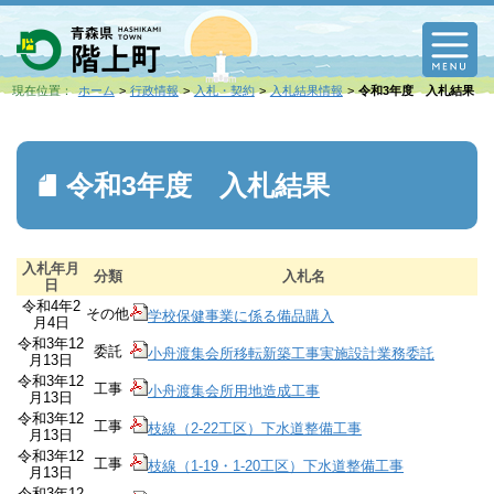
M
現在位置：
ホーム
行政情報
入札・契約
入札結果情報
令和3年度 入札結果
令和3年度 入札結果
入札年月
分類
入札名
日
令和4年2
その他
学校保健事業に係る備品購入
月4日
令和3年12
委託
小舟渡集会所移転新築工事実施設計業務委託
月13日
令和3年12
工事
小舟渡集会所用地造成工事
月13日
令和3年12
工事
枝線（2-22工区）下水道整備工事
月13日
令和3年12
工事
枝線（1-19・1-20工区）下水道整備工事
月13日
令和3年12