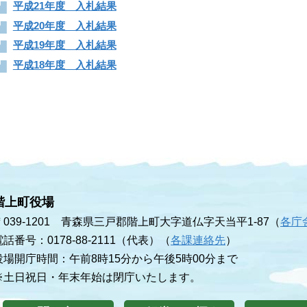
平成21年度 入札結果
平成20年度 入札結果
平成19年度 入札結果
平成18年度 入札結果
階上町役場
〒039-1201 青森県三戸郡階上町大字道仏字天当平1-87（
各庁
電話番号：0178-88-2111（代表）（
各課連絡先
）
役場開庁時間：午前8時15分から午後5時00分まで
※土日祝日・年末年始は閉庁いたします。