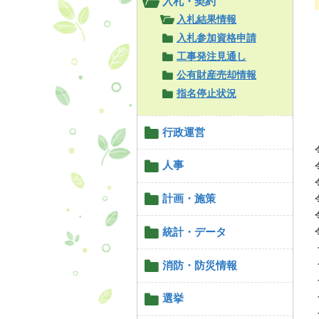
入札・契約
入札結果情報
入札参加資格申請
工事発注見通し
公有財産売却情報
指名停止状況
行政運営
人事
計画・施策
統計・データ
消防・防災情報
選挙