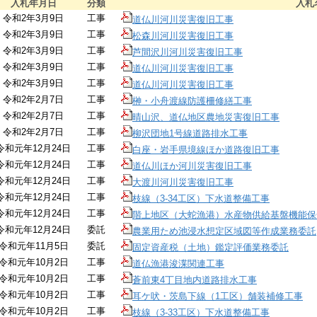
入札年月日
分類
入札
令和2年3月9日
工事
道仏川河川災害復旧工事
令和2年3月9日
工事
松森川河川災害復旧工事
令和2年3月9日
工事
芦間沢川河川災害復旧工事
令和2年3月9日
工事
道仏川河川災害復旧工事
令和2年3月9日
工事
道仏川河川災害復旧工事
令和2年2月7日
工事
榊・小舟渡線防護柵修繕工事
令和2年2月7日
工事
晴山沢、道仏地区農地災害復旧工事
令和2年2月7日
工事
柳沢団地1号線道路排水工事
令和元年12月24日
工事
白座・岩手県境線ほか道路復旧工事
令和元年12月24日
工事
道仏川ほか河川災害復旧工事
令和元年12月24日
工事
大渡川河川災害復旧工事
令和元年12月24日
工事
枝線（3-34工区）下水道整備工事
令和元年12月24日
工事
階上地区（大蛇漁港）水産物供給基盤機能保
令和元年12月24日
委託
農業用ため池浸水想定区域図等作成業務委託
令和元年11月5日
委託
固定資産税（土地）鑑定評価業務委託
令和元年10月2日
工事
道仏漁港浚渫関連工事
令和元年10月2日
工事
蒼前東4丁目地内道路排水工事
令和元年10月2日
工事
耳ケ吠・茨島下線（1工区）舗装補修工事
令和元年10月2日
工事
枝線（3-33工区）下水道整備工事