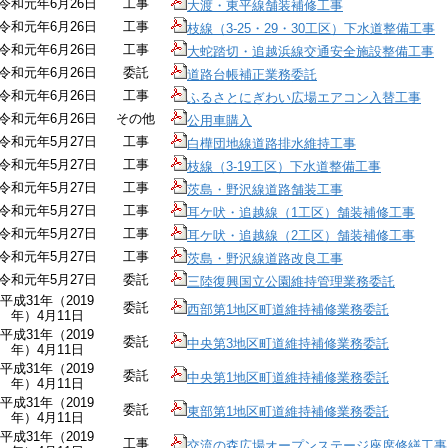
令和元年6月26日
工事
大渡・東平線舗装補修工事
令和元年6月26日
工事
枝線（3-25・29・30工区）下水道整備工事
令和元年6月26日
工事
大蛇踏切・追越浜線交通安全施設整備工事
令和元年6月26日
委託
道路台帳補正業務委託
令和元年6月26日
工事
ふるさとにぎわい広場エアコン入替工事
令和元年6月26日
その他
公用車購入
令和元年5月27日
工事
白樺団地線道路排水維持工事
令和元年5月27日
工事
枝線（3-19工区）下水道整備工事
令和元年5月27日
工事
茨島・野沢線道路舗装工事
令和元年5月27日
工事
耳ケ吠・追越線（1工区）舗装補修工事
令和元年5月27日
工事
耳ケ吠・追越線（2工区）舗装補修工事
令和元年5月27日
工事
茨島・野沢線道路改良工事
令和元年5月27日
委託
三陸復興国立公園維持管理業務委託
平成31年（2019
委託
西部第1地区町道維持補修業務委託
年）4月11日
平成31年（2019
委託
中央第3地区町道維持補修業務委託
年）4月11日
平成31年（2019
委託
中央第1地区町道維持補修業務委託
年）4月11日
平成31年（2019
委託
東部第1地区町道維持補修業務委託
年）4月11日
平成31年（2019
工事
交流の森広場オープンステージ座席修繕工事