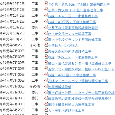
令和元年10月2日
工事
耳ケ吠・茨島下線（2工区）舗装補修工事
令和元年10月2日
工事
茨島・野沢線（2工区）道路改良工事
令和元年10月2日
工事
枝線（3-32工区）下水道整備工事
令和元年10月2日
工事
枝線（4-9工区）下水道整備工事
令和元年10月2日
委託
公共下水道管渠実施設計業務委託
令和元年10月2日
工事
わっせ交流センター増築工事
令和元年10月2日
工事
階上中学校グラウンド照明改修工事
令和元年8月26日
その他
小型動力ポンプ購入
令和元年7月30日
工事
志民久保団地内道路維持工事
令和元年7月30日
工事
枝線（3-27工区）下水道整備工事
令和元年7月30日
工事
榊山・道仏交流センター通り道路改良工事
令和元年7月30日
工事
蒼前（北）線雨水対策・枝線（1-19工区）
令和元年7月30日
工事
枝線（4-8工区）下水道整備工事
令和元年7月30日
工事
石鉢マンホールポンプ通報装置交換工事
令和元年7月30日
その他
除雪機械賃貸借
令和元年7月30日
委託
階上町都市計画マスタープラン修正業務委託
令和元年7月30日
委託
建築物等の定期検査報告書等作成業務委託
令和元年7月30日
工事
旧階上町農村婦人の家解体工事
令和元年6月26日
工事
天当平地内道路排水工事