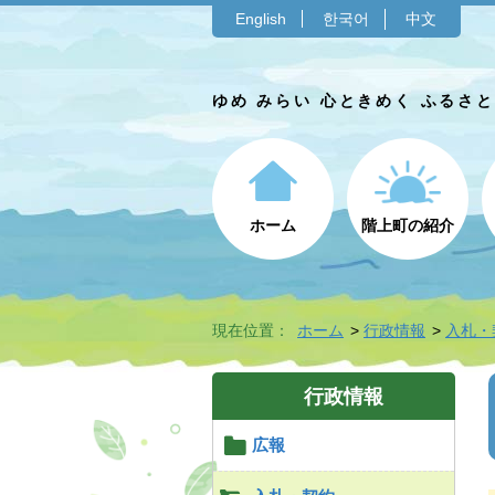
English
한국어
中文
ゆめ みらい 心ときめく ふるさ
ホーム
階上町の紹介
現在位置：
ホーム
行政情報
入札・
行政情報
広報