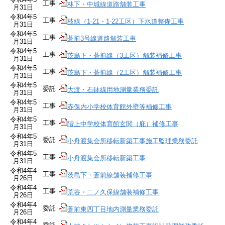
工事
林下・中城線道路舗装工事
月31日
令和4年5
工事
枝線（1-21・1-22工区）下水道整備工事
月31日
令和4年5
工事
蒼前3号線道路舗装工事
月31日
令和4年5
工事
茨島下・蒼前線（3工区）舗装補修工事
月31日
令和4年5
工事
茨島下・蒼前線（2工区）舗装補修工事
月31日
令和4年5
委託
大渡・石鉢線用地測量業務委託
月31日
令和4年5
工事
赤保内小学校体育館外壁等補修工事
月31日
令和4年5
工事
階上中学校体育館玄関（庇）補修工事
月31日
令和4年5
委託
小舟渡集会所移転新築工事施工監理業務委託
月31日
令和4年5
工事
小舟渡集会所移転新築工事
月31日
令和4年4
工事
茨島下・蒼前線舗装補修工事
月26日
令和4年4
工事
荒谷・二ノ久保線舗装補修工事
月26日
令和4年4
委託
蒼前東四丁目地内測量業務委託
月26日
令和4年4