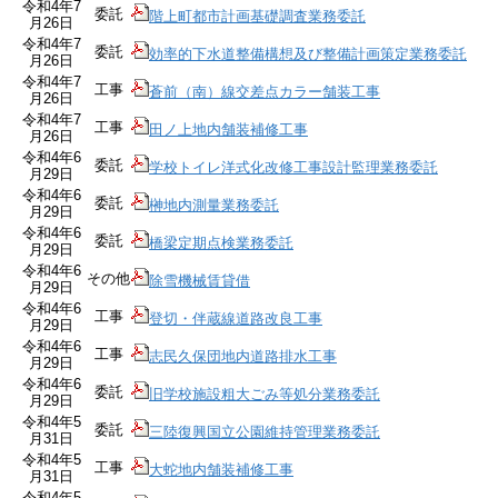
令和4年7
委託
階上町都市計画基礎調査業務委託
月26日
令和4年7
委託
効率的下水道整備構想及び整備計画策定業務委託
月26日
令和4年7
工事
蒼前（南）線交差点カラー舗装工事
月26日
令和4年7
工事
田ノ上地内舗装補修工事
月26日
令和4年6
委託
学校トイレ洋式化改修工事設計監理業務委託
月29日
令和4年6
委託
榊地内測量業務委託
月29日
令和4年6
委託
橋梁定期点検業務委託
月29日
令和4年6
その他
除雪機械賃貸借
月29日
令和4年6
工事
登切・伴蔵線道路改良工事
月29日
令和4年6
工事
志民久保団地内道路排水工事
月29日
令和4年6
委託
旧学校施設粗大ごみ等処分業務委託
月29日
令和4年5
委託
三陸復興国立公園維持管理業務委託
月31日
令和4年5
工事
大蛇地内舗装補修工事
月31日
令和4年5