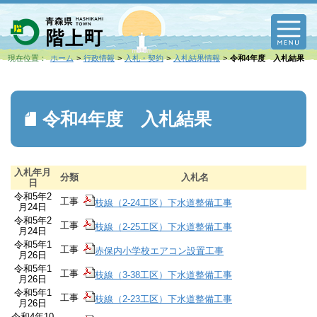
M
現在位置：
ホーム
行政情報
入札・契約
入札結果情報
令和4年度 入札結果
令和4年度 入札結果
入札年月
分類
入札名
日
令和5年2
工事
枝線（2-24工区）下水道整備工事
月24日
令和5年2
工事
枝線（2-25工区）下水道整備工事
月24日
令和5年1
工事
赤保内小学校エアコン設置工事
月26日
令和5年1
工事
枝線（3-38工区）下水道整備工事
月26日
令和5年1
工事
枝線（2-23工区）下水道整備工事
月26日
令和4年10