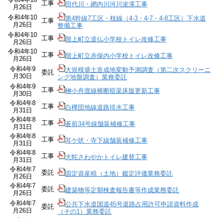
工事
田代川・網内川河川浚渫工事
月26日
令和4年10
第4幹線7工区・枝線（4-3・4-7・4-8工区）下水道
工事
月26日
整備工事
令和4年10
工事
階上町立道仏小学校トイレ改修工事
月26日
令和4年10
工事
階上町立赤保内小学校トイレ改修工事
月26日
令和4年9
大規模盛土造成地変動予測調査（第二次スクリーニ
委託
月30日
ング地盤調査）業務委託
令和4年9
工事
榊小舟渡線横断暗渠床版更新工事
月30日
令和4年8
工事
白樺団地線道路排水工事
月31日
令和4年8
工事
蒼前34号線舗装補修工事
月31日
令和4年8
工事
耳ケ吠・寺下線舗装補修工事
月31日
令和4年8
工事
大蛇さわやかトイレ建替工事
月31日
令和4年7
委託
固定資産税（土地）鑑定評価業務委託
月26日
令和4年7
委託
建築物等定期検査報告書等作成業務委託
月26日
令和4年7
公共下水道国道45号道路占用許可申請資料作成
委託
月26日
（その1）業務委託