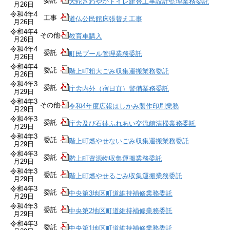
委託
大蛇さわやかトイレ建替工事設計監理業務委託
月26日
令和4年4
工事
道仏公民館床張替え工事
月26日
令和4年4
その他
教育車購入
月26日
令和4年4
委託
町民プール管理業務委託
月26日
令和4年4
委託
階上町粗大ごみ収集運搬業務委託
月26日
令和4年3
委託
庁舎内外（宿日直）警備業務委託
月29日
令和4年3
その他
令和4年度広報はしかみ製作印刷業務
月29日
令和4年3
委託
庁舎及び石鉢ふれあい交流館清掃業務委託
月29日
令和4年3
委託
階上町燃やせないごみ収集運搬業務委託
月29日
令和4年3
委託
階上町資源物収集運搬業務委託
月29日
令和4年3
委託
階上町燃やせるごみ収集運搬業務委託
月29日
令和4年3
委託
中央第3地区町道維持補修業務委託
月29日
令和4年3
委託
中央第2地区町道維持補修業務委託
月29日
令和4年3
委託
中央第1地区町道維持補修業務委託