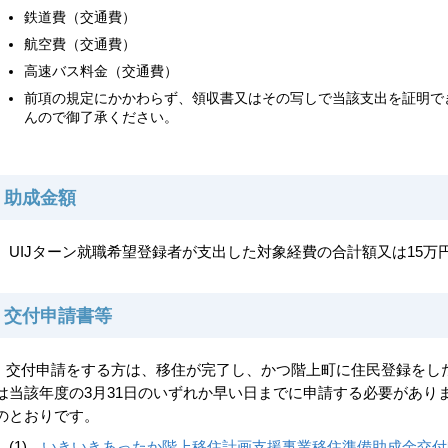
鉄道費（交通費）
航空費（交通費）
高速バス料金（交通費）
前項の規定にかかわらず、領収書又はその写しで当該支出を証明で
んので御了承ください。
助成金額
UIJターン就職希望登録者が支出した対象経費の合計額又は15万
交付申請書等
交付申請をする方は、移住が完了し、かつ階上町に住民登録をした
は当該年度の3月31日のいずれか早い日までに申請する必要があり
のとおりです。
(1)
いきいきあったか階上移住計画支援事業移住準備助成金交付申