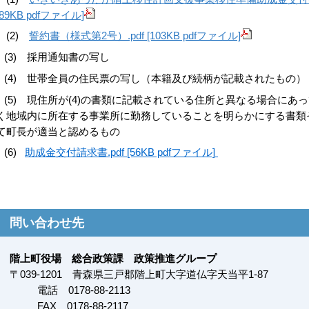
[89KB pdfファイル]
(2)
誓約書（様式第2号）.pdf [103KB pdfファイル]
(3) 採用通知書の写し
(4) 世帯全員の住民票の写し（本籍及び続柄が記載されたもの）
(5) 現住所が(4)の書類に記載されている住所と異なる場合にあ
く地域内に所在する事業所に勤務していることを明らかにする書類
て町長が適当と認めるもの
(6)
助成金交付請求書.pdf [56KB pdfファイル]
問い合わせ先
階上町役場 総合政策課 政策推進グループ
〒
039-1201
青森県三戸郡階上町大字道仏字天当平1-87
電話 0178-88-2113
FAX
0178-88-2117