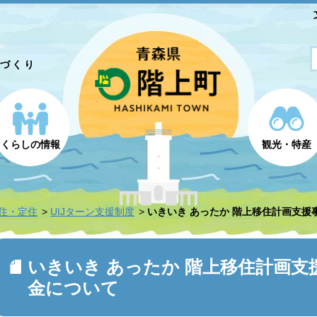
とづくり
くらしの情報
観光・特産
住・定住
UIJターン支援制度
いきいき あったか 階上移住計画支
いきいき あったか 階上移住計画支
金について