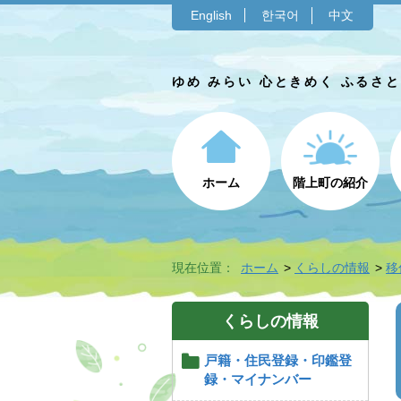
English
한국어
中文
ゆめ みらい 心ときめく ふるさ
ホーム
階上町の紹介
現在位置：
ホーム
くらしの情報
移
くらしの情報
戸籍・住民登録・印鑑登
録・マイナンバー