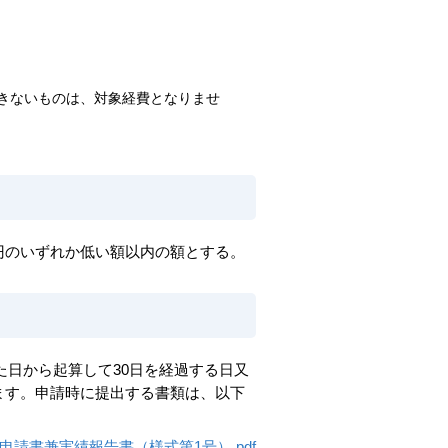
きないものは、対象経費となりませ
円のいずれか低い額以内の額とする。
日から起算して30日を経過する日又
ます。申請時に提出する書類は、以下
請書兼実績報告書（様式第1号）.pdf