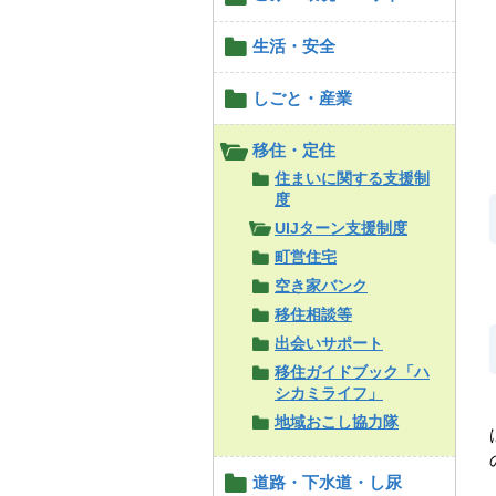
生活・安全
しごと・産業
移住・定住
住まいに関する支援制
度
UIJターン支援制度
町営住宅
空き家バンク
移住相談等
出会いサポート
移住ガイドブック「ハ
シカミライフ」
地域おこし協力隊
道路・下水道・し尿