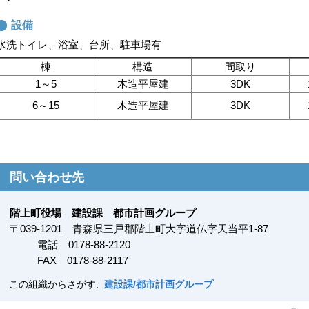
設備
水洗トイレ、浴室、台所、駐車場有
棟
構造
間取り
1～5
木造平屋建
3DK
6～15
木造平屋建
3DK
問い合わせ先
階上町役場 建設課 都市計画グループ
〒
039-1201
青森県三戸郡階上町大字道仏字天当平1-87
電話 0178-88-2120
FAX
0178-88-2117
この組織からさがす:
建設課/都市計画グループ