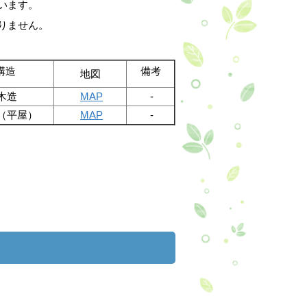
います。
りません。
構造
備考
地図
木造
MAP
-
（平屋）
MAP
-