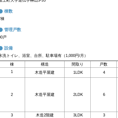
階上町大字道仏字榊山9-95
棟数
7棟
管理戸数
30戸
設備
水洗トイレ、浴室、台所、駐車場有（1,000円/月）
棟
構造
間取り
戸数
1
木造平屋建
1LDK
4
2
木造平屋建
2LDK
6
3
木造2階建
3LDK
3