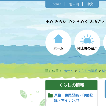
English
한국어
中文
ゆめ みらい 心ときめく ふるさ
ホーム
階上町の紹介
現在位置：
ホーム
くらしの情報
移
くらしの情報
戸籍・住民登録・印鑑登
録・マイナンバー