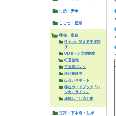
生活・安全
しごと・産業
移住・定住
住まいに関する支援制
度
UIJターン支援制度
町営住宅
空き家バンク
移住相談等
出会いサポート
移住ガイドブック「ハ
シカミライフ」
地域おこし協力隊
道路・下水道・し尿