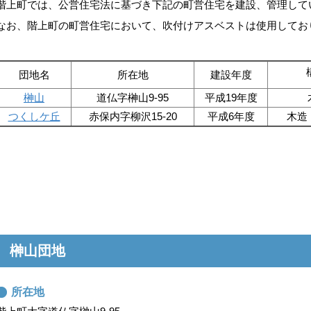
階上町では、公営住宅法に基づき下記の町営住宅を建設、管理して
なお、階上町の町営住宅において、吹付けアスベストは使用してお
団地名
所在地
建設年度
榊山
道仏字榊山9-95
平成19年度
つくしケ丘
赤保内字柳沢15-20
平成6年度
木造
榊山団地
所在地