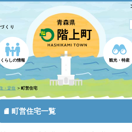
とづくり
くらしの情報
観光・特産
住・定住
町営住宅
町営住宅一覧