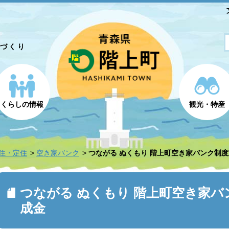
とづくり
くらしの情報
観光・特産
住・定住
空き家バンク
つながる ぬくもり 階上町空き家バンク制
つながる ぬくもり 階上町空き家
成金