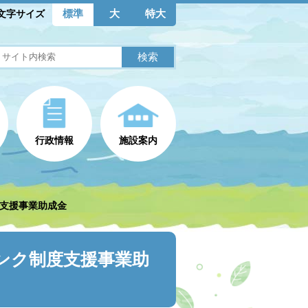
標準
大
特大
文字サイズ
行政情報
施設案内
度支援事業助成金
バンク制度支援事業助