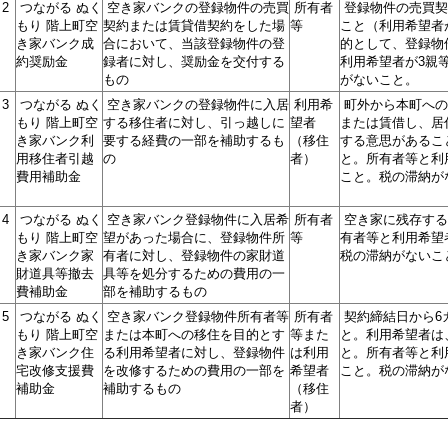
2
つながる ぬく
空き家バンクの登録物件の売買
所有者
登録物件の売買契
もり 階上町空
契約または賃貸借契約をした場
等
こと（利用希望者
き家バンク成
合において、当該登録物件の登
的として、登録物
約奨励金
録者に対し、奨励金を交付する
利用希望者が3親
もの
がないこと。
3
つながる ぬく
空き家バンクの登録物件に入居
利用希
町外から本町への
もり 階上町空
する移住者に対し、引っ越しに
望者
または賃借し、居
き家バンク利
要する経費の一部を補助するも
（移住
する意思があるこ
用移住者引越
の
者）
と。所有者等と利
費用補助金
こと。税の滞納が
4
つながる ぬく
空き家バンク登録物件に入居希
所有者
空き家に残存する
もり 階上町空
望があった場合に、登録物件所
等
有者等と利用希望
き家バンク家
有者に対し、登録物件の家財道
税の滞納がないこ
財道具等撤去
具等を処分するための費用の一
費補助金
部を補助するもの
5
つながる ぬく
空き家バンク登録物件所有者等
所有者
契約締結日から6
もり 階上町空
または本町への移住を目的とす
等また
と。利用希望者は
き家バンク住
る利用希望者に対し、登録物件
は利用
と。所有者等と利
宅改修支援費
を改修するための費用の一部を
希望者
こと。税の滞納が
補助金
補助するもの
（移住
者）