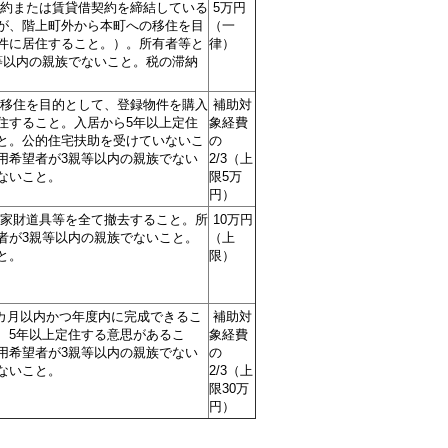
約または賃貸借契約を締結している
5万円
が、階上町外から本町への移住を目
（一
件に居住すること。）。所有者等と
律）
等以内の親族でないこと。税の滞納
移住を目的として、登録物件を購入
補助対
住すること。入居から5年以上定住
象経費
と。公的住宅扶助を受けていないこ
の
用希望者が3親等以内の親族でない
2/3（上
ないこと。
限5万
円）
家財道具等を全て撤去すること。所
10万円
者が3親等以内の親族でないこと。
（上
と。
限）
カ月以内かつ年度内に完成できるこ
補助対
、5年以上定住する意思があるこ
象経費
用希望者が3親等以内の親族でない
の
ないこと。
2/3（上
限30万
円）