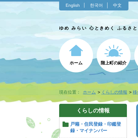
English
한국어
中文
ゆめ みらい 心ときめく ふるさ
ホーム
階上町の紹介
現在位置：
ホーム
くらしの情報
移
くらしの情報
戸籍・住民登録・印鑑登
録・マイナンバー