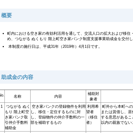
概要
町内における空き家の有効利活用を通して、交流人口の拡大および移住
め、つながる ぬくもり 階上町空き家バンク制度支援事業助成金を交付
本制度の施行日は、平成31年（2019年）4月1日です。
助成金の内容
補助対
No.
名称
内容
象者
1
つながる ぬく
空き家バンクの登録物件を利用
利用希
町外から本町への
もり 階上町空
し、移住・定住するものに対
望者
または賃借し、居
き家バンク取
し、登録物件の仲介手数料の一
（移住
する意思があるこ
引仲介手数料
部を補助するもの
者）
以内の親族でない
補助金