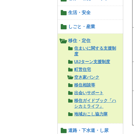
生活・安全
しごと・産業
移住・定住
住まいに関する支援制
度
UIJターン支援制度
町営住宅
空き家バンク
移住相談等
出会いサポート
移住ガイドブック「ハ
シカミライフ」
地域おこし協力隊
道路・下水道・し尿