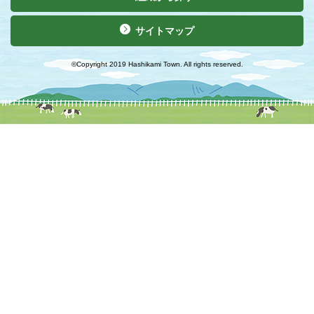
サイトマップ
©Copyright 2019 Hashikami Town. All rights reserved.