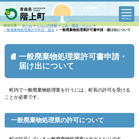
M
現在位置：
ホーム
くらしの情報
ごみ・環境・ペット
一般廃棄物処理業許可申請・届出
一般廃棄物処理業許可書申請・届け出について
一般廃棄物処理業許可書申請・
届け出について
町内で一般廃棄物処理業を行うには、町長の許可を受ける
ことが必要です。
一般廃棄物処理業の許可について
町で許可している一般廃棄物処理業は次のとおりです。