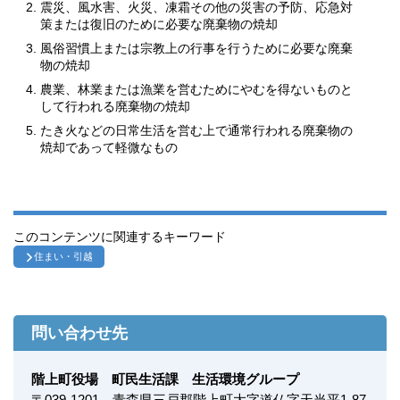
震災、風水害、火災、凍霜その他の災害の予防、応急対
策または復旧のために必要な廃棄物の焼却
風俗習慣上または宗教上の行事を行うために必要な廃棄
物の焼却
農業、林業または漁業を営むためにやむを得ないものと
して行われる廃棄物の焼却
たき火などの日常生活を営む上で通常行われる廃棄物の
焼却であって軽微なもの
このコンテンツに関連するキーワード
住まい・引越
問い合わせ先
階上町役場 町民生活課 生活環境グループ
〒
039-1201
青森県三戸郡階上町大字道仏字天当平1-87