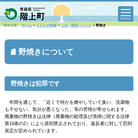
M
現在位置：
ホーム
くらしの情報
ごみ・環境・ペット
野焼き
野焼きについて
野焼きは犯罪です
年間を通じて、「近くで何かを燃やしていて臭い、洗濯物
も干せない、気分が悪くなった」等の苦情が寄せられます。
廃棄物の野焼きは法律（廃棄物の処理及び清掃に関する法律
第16条の2）により原則禁止されており、違反者に対して罰則
規定が定められています。