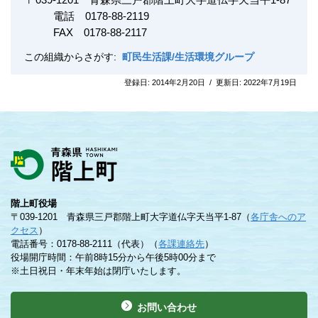
電話 0178-88-2119
FAX
0178-88-2117
この組織からさがす:
町民生活課/生活環境グループ
登録日:
2014年2月20日
/
更新日:
2022年7月19日
階上町役場
〒039-1201 青森県三戸郡階上町大字道仏字天当平1-87（
各庁舎へのア
クセス
）
電話番号：0178-88-2111（代表）（
各課連絡先
）
役場開庁時間：午前8時15分から午後5時00分まで
※土日祝日・年末年始は閉庁いたします。
お問い合わせ