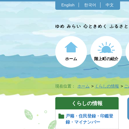
English
한국어
中文
ゆめ みらい 心ときめく ふるさ
ホーム
階上町の紹介
現在位置：
ホーム
くらしの情報
ご
くらしの情報
戸籍・住民登録・印鑑登
録・マイナンバー