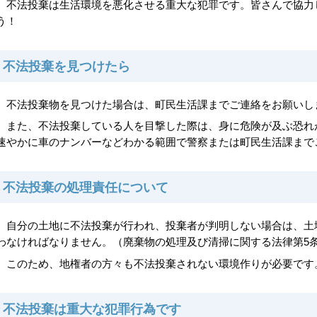
不法投棄は生活環境を悪化させる重大な犯罪です。皆さんで協力
う！
不法投棄を見つけたら
不法投棄物を見つけた場合は、町民生活課までご連絡をお願いし
また、不法投棄している人を目撃した際は、身に危険が及ぶ恐れ
速やかに車のナンバーなどわかる範囲で警察または町民生活課まで
不法投棄の処理責任について
自分の土地に不法投棄が行われ、投棄者が判明しない場合は、土
わなければなりません。（廃棄物の処理及び清掃に関する法律第5
このため、地権者の方々も不法投棄されない環境作りが必要です
不法投棄は重大な犯罪行為です