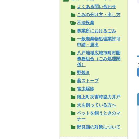
よくある問い合わせ
ごみの分け方・出し方
不法投棄
事業所におけるごみ
一般廃棄物処理業許可
申請・届出
八戸地域広域市町村圏
事務組合（ごみ処理関
係）
野焼き
薪ストーブ
害虫駆除
階上町災害時協力井戸
犬を飼っている方へ
ペットを飼うときのマ
ナー
野良猫の対策について