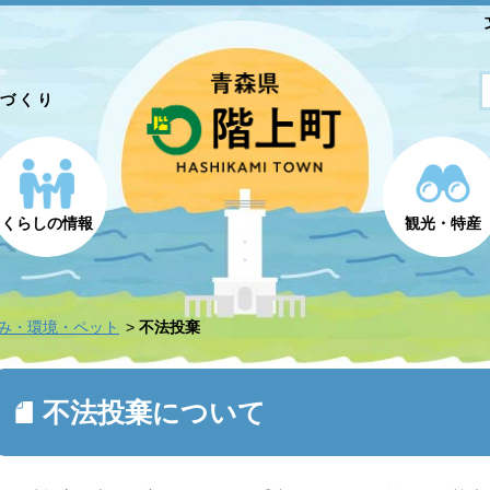
とづくり
くらしの情報
観光・特産
み・環境・ペット
不法投棄
不法投棄について