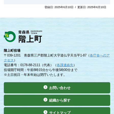
登録日:
2025年6月10日
/
更新日:
2025年6月10日
階上町役場
〒039-1201 青森県三戸郡階上町大字道仏字天当平1-87（
各庁舎へのア
クセス
）
電話番号：0178-88-2111（代表）（
各課連絡先
）
役場開庁時間：午前8時15分から午後5時00分まで
※土日祝日・年末年始は閉庁いたします。
お問い合わせ
組織から探す
サイトマップ