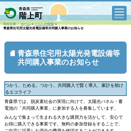
M
現在位置：
ホーム
くらしの情報
青森県住宅用太陽光発電設備等共同購入事業のお知らせ
青森県住宅用太陽光発電設備等
共同購入事業のお知らせ
つかう。ためる。つかう。共同購入で賢く導入、家計を助け
るエコライフ
青森県では、脱炭素社会の実現に向けて、太陽光パネル・蓄
電池の「共同購入事業」に参加する人を募集しています。
みんなで集まって生まれる大きな購買力を活かして、安心で
お得に購入できる事業です。無料の参加登録をすることで、
ご自宅に設置した場合の費用を確認することができます。