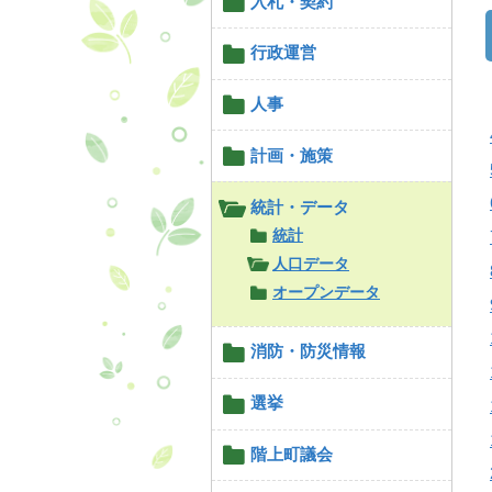
入札・契約
行政運営
人事
計画・施策
統計・データ
統計
人口データ
オープンデータ
消防・防災情報
選挙
階上町議会