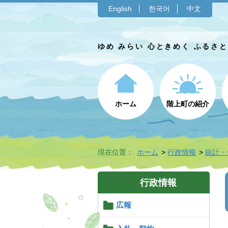
English
한국어
中文
ゆめ みらい 心ときめく ふるさ
ホーム
階上町の紹介
現在位置：
ホーム
行政情報
統計・
行政情報
広報