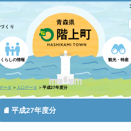
とづくり
くらしの情報
観光・特産
データ
人口データ
平成27年度分
平成27年度分