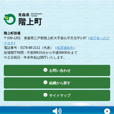
階上町役場
〒039-1201 青森県三戸郡階上町大字道仏字天当平1-87（
各庁舎へのア
クセス
）
電話番号：0178-88-2111（代表）（
各課連絡先
）
役場開庁時間：午前8時15分から午後5時00分まで
※土日祝日・年末年始は閉庁いたします。
お問い合わせ
組織から探す
サイトマップ
©Copyright 2019 Hashikami Town. All rights reserved.
×