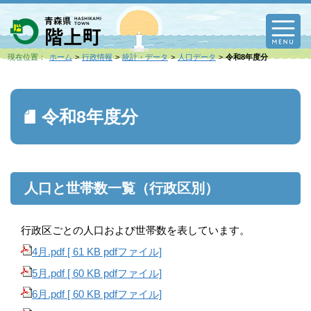
M
現在位置：
ホーム
行政情報
統計・データ
人口データ
令和8年度分
令和8年度分
人口と世帯数一覧（行政区別）
行政区ごとの人口および世帯数を表しています。
4月.pdf [ 61 KB pdfファイル]
5月.pdf [ 60 KB pdfファイル]
6月.pdf [ 60 KB pdfファイル]