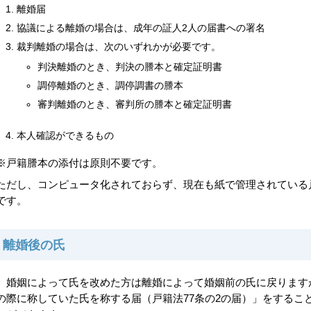
離婚届
協議による離婚の場合は、成年の証人2人の届書への署名
裁判離婚の場合は、次のいずれかが必要です。
判決離婚のとき、判決の謄本と確定証明書
調停離婚のとき、調停調書の謄本
審判離婚のとき、
審判所の謄本と確定証明書
本人確認ができるもの
※戸籍謄本の添付は原則不要です。
ただし、コンピュータ化されておらず、現在も紙で管理されている
です。
離婚後の氏
婚姻によって氏を改めた方は離婚によって婚姻前の氏に戻ります
の際に称していた氏を称する届（戸籍法77条の2の届）」をするこ