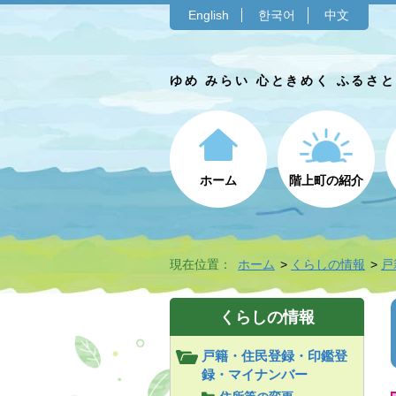
English
한국어
中文
ゆめ みらい 心ときめく ふるさ
ホーム
階上町の紹介
現在位置：
ホーム
くらしの情報
戸
くらしの情報
戸籍・住民登録・印鑑登
録・マイナンバー