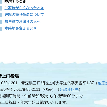
離婚するとき
ご家族が亡くなったとき
戸籍の振り仮名について
無戸籍でお困りの人へ
本籍地を変えるとき
階上町役場
〒039-1201 青森県三戸郡階上町大字道仏字天当平1-87（
各庁
電話番号：0178-88-2111（代表）（
各課連絡先
）
役場開庁時間：午前8時15分から午後5時00分まで
※土日祝日・年末年始は閉庁いたします。