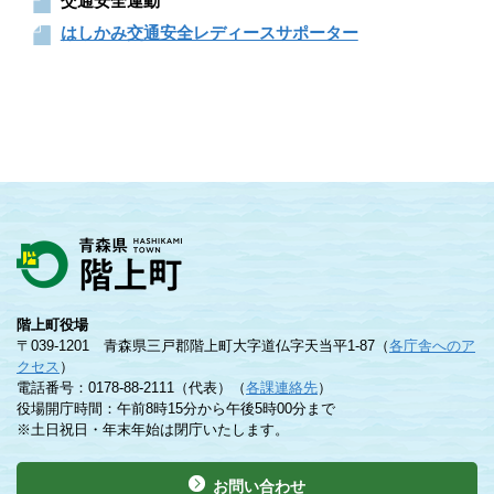
交通安全運動
はしかみ交通安全レディースサポーター
階上町役場
〒039-1201 青森県三戸郡階上町大字道仏字天当平1-87（
各庁舎へのア
クセス
）
電話番号：0178-88-2111（代表）（
各課連絡先
）
役場開庁時間：午前8時15分から午後5時00分まで
※土日祝日・年末年始は閉庁いたします。
お問い合わせ