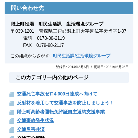
問い合わせ先
階上町役場 町民生活課 生活環境グループ
〒
039-1201
青森県三戸郡階上町大字道仏字天当平1-87
電話 0178-88-2119
FAX
0178-88-2117
この組織からさがす:
町民生活課/生活環境グループ
登録日:
2014年3月6日
/
更新日:
2021年6月23日
このカテゴリー内の他のページ
交通死亡事故ゼロ4,000日達成へ向けて
反射材を着用して交通事故を防止しましょう！
階上町高齢者運転免許証自主返納支援事業
交通事故発生状況
交通災害共済