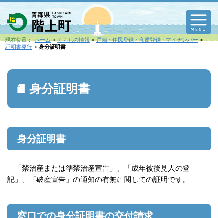
M
現在位置：
ホーム
くらしの情報
戸籍・住民登録・印鑑登録・マイナンバー
証明書発行
身分証明書
身分証明書
身分証明書
「禁治産または準禁治産宣告」、「成年被後見人の登
記」、「破産宣告」の通知の有無に関しての証明です。
窓口での身分証明書の交付請求