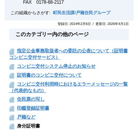
FAX
0178-88-2117
この組織からさがす:
町民生活課/戸籍住民グループ
登録日:
2014年2月6日
/
更新日:
2026年4月1日
このカテゴリー内の他のページ
指定公金事務取扱者への委託の公表について（証明書
コンビニ交付サービス）
コンビニ交付システム停止のお知らせ
証明書のコンビニ交付について
コンビニ交付利用時におけるエラーメッセージの一覧
（代表的なもの）
住民票の写し
印鑑登録証明書
戸籍など
身分証明書