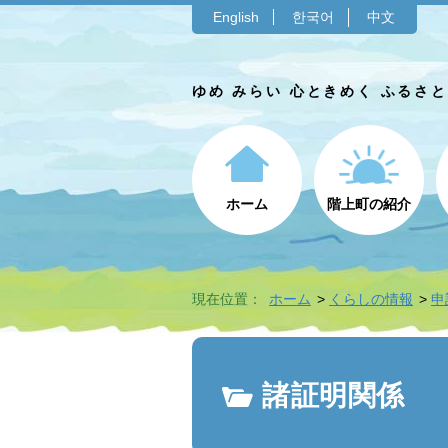
English
한국어
中文
ゆめ みらい 心ときめく ふるさ
ホーム
階上町の紹介
現在位置：
ホーム
くらしの情報
申
諸証明関係