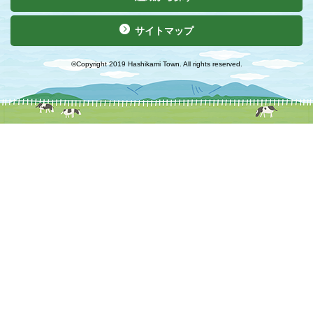
サイトマップ
©Copyright 2019 Hashikami Town. All rights reserved.