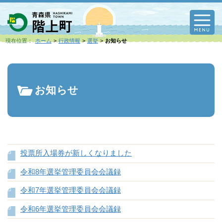
M
現在位置：
ホーム
行政情報
選挙
お知らせ
お知らせ
投票所入場券が新しくなりました
令和8年選挙管理委員会会議録
令和7年選挙管理委員会会議録
令和6年選挙管理委員会会議録