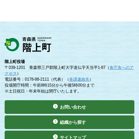
階上町役場
〒039-1201 青森県三戸郡階上町大字道仏字天当平1-87（
各庁舎へのア
クセス
）
電話番号：0178-88-2111（代表）（
各課連絡先
）
役場開庁時間：午前8時15分から午後5時00分まで
※土日祝日・年末年始は閉庁いたします。
お問い合わせ
組織から探す
サイトマップ