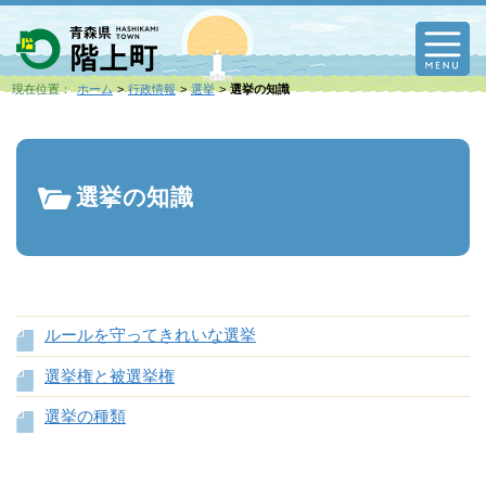
M
現在位置：
ホーム
行政情報
選挙
選挙の知識
選挙の知識
ルールを守ってきれいな選挙
選挙権と被選挙権
選挙の種類