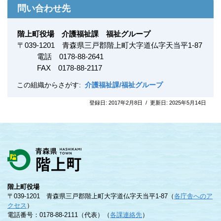
問い合わせ先
階上町役場 介護福祉課 福祉グループ
〒
039-1201
青森県三戸郡階上町大字道仏字天当平1-87
電話 0178-88-2641
FAX
0178-88-2117
この組織からさがす:
介護福祉課/福祉グループ
登録日:
2017年2月8日
/
更新日:
2025年5月14日
階上町役場
〒039-1201 青森県三戸郡階上町大字道仏字天当平1-87（
各庁舎へのア
クセス
）
電話番号：0178-88-2111（代表）（
各課連絡先
）