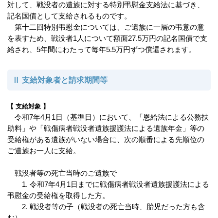
対して、戦没者の遺族に対する特別弔慰金支給法に基づき、
記名国債として支給されるものです。
第十二回特別弔慰金については、ご遺族に一層の弔意の意
を表すため、戦没者1人について額面27.5万円の記名国債で支
給され、5年間にわたって毎年5.5万円ずつ償還されます。
Ⅱ 支給対象者と請求期間等
【 支給対象 】
令和7年4月1日（基準日）において、「恩給法による公務扶
助料」や「戦傷病者戦没者遺族援護法による遺族年金」等の
受給権がある遺族がいない場合に、次の順番による先順位の
ご遺族お一人に支給。
戦没者等の死亡当時のご遺族で
1. 令和7年4月1日までに戦傷病者戦没者遺族援護法による
弔慰金の受給権を取得した方。
2. 戦没者等の子（戦没者の死亡当時、胎児だった方も含
む）