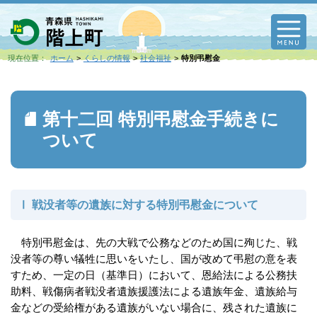
M
現在位置：
ホーム
くらしの情報
社会福祉
特別弔慰金
第十二回 特別弔慰金手続きに
ついて
Ⅰ 戦没者等の遺族に対する特別弔慰金について
特別弔慰金は、先の大戦で公務などのため国に殉じた、戦
没者等の尊い犠牲に思いをいたし、国が改めて弔慰の意を表
すため、一定の日（基準日）において、恩給法による公務扶
助料、戦傷病者戦没者遺族援護法による遺族年金、遺族給与
金などの受給権がある遺族がいない場合に、残された遺族に