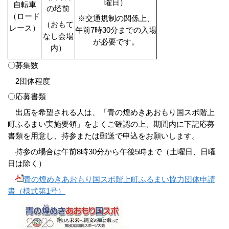
曜日）
自転車
の塔前
（ロード
※交通規制の関係上、
（おもて
レース）
午前7時30分までの入場
なし会場
が必要です。
内）
〇募集数
2団体程度
〇応募書類
出店を希望される人は、「青の煌めきあおもり国スポ階上
町ふるまい実施要領」をよくご確認の上、期間内に下記応募
書類を用意し、持参または郵送で申込をお願いします。
持参の場合は午前8時30分から午後5時まで（土曜日、日曜
日は除く）
青の煌めきあおもり国スポ階上町ふるまい協力団体申請
書（様式第1号）