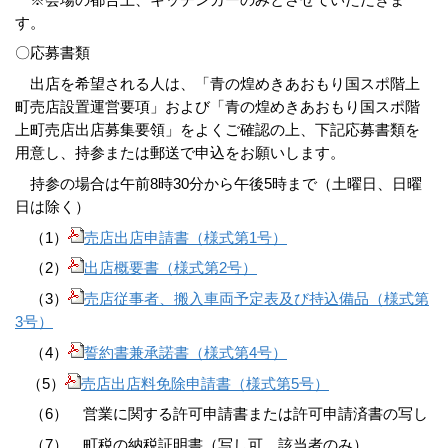
す。
〇応募書類
出店を希望される人は、「青の煌めきあおもり国スポ階上
町売店設置運営要項」および「青の煌めきあおもり国スポ階
上町売店出店募集要領」をよくご確認の上、下記応募書類を
用意し、持参または郵送で申込をお願いします。
持参の場合は午前8時30分から午後5時まで（土曜日、日曜
日は除く）
（1）
売店出店申請書（様式第1号）
（2）
出店概要書（様式第2号）
（3）
売店従事者、搬入車両予定表及び持込備品（様式第
3号）
（4）
誓約書兼承諾書（様式第4号）
（5）
売店出店料免除申請書（様式第5号）
（6） 営業に関する許可申請書または許可申請済書の写し
（7） 町税の納税証明書（写し可、該当者のみ）