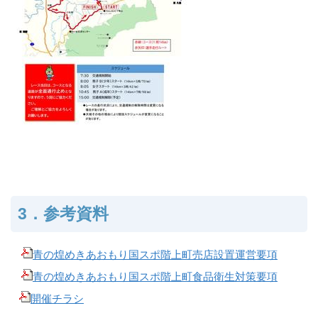
3．参考資料
青の煌めきあおもり国スポ階上町売店設置運営要項
青の煌めきあおもり国スポ階上町食品衛生対策要項
開催チラシ