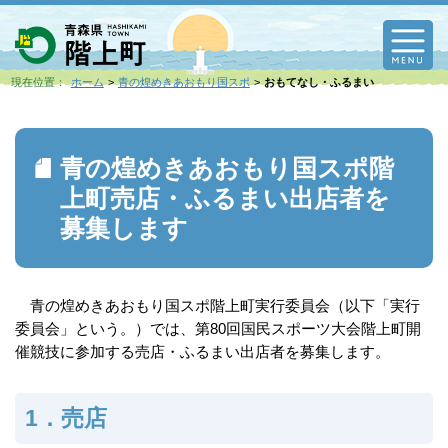
M
現在位置：
ホーム
青の煌めきあおもり国スポ
おもてなし・ふるまい
青の煌めきあおもり国スポ階
上町売店・ふるまい出店者を
募集します
青の煌めきあおもり国スポ階上町実行委員会（以下「実行
委員会」という。）では、第80回国民スポーツ大会階上町開
催競技に参加する売店・ふるまい出店者を募集します。
1．売店