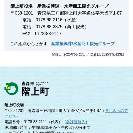
階上町役場 産業振興課 水産商工観光グループ
〒
039-1201
青森県三戸郡階上町大字道仏字天当平1-87
電話 0178-88-2116（水産）
電話 0178-88-2875（商工観光）
FAX
0178-88-2117
この組織からさがす:
産業振興課/水産商工観光グループ
登録日:
2025年5月23日
/
更新日:
2025年5月23日
階上町役場
〒039-1201 青森県三戸郡階上町大字道仏字天当平1-87（
各庁舎へのア
クセス
）
電話番号：0178-88-2111（代表）（
各課連絡先
）
役場開庁時間：午前8時15分から午後5時00分まで