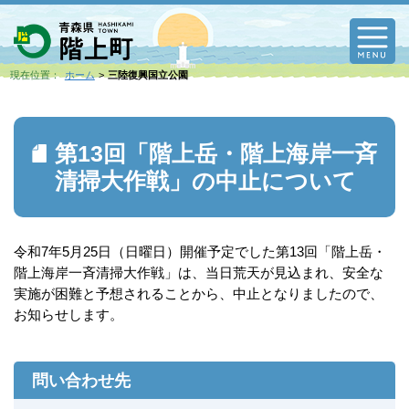
M
現在位置：
ホーム
三陸復興国立公園
第13回「階上岳・階上海岸一斉
清掃大作戦」の中止について
令和7年5月25日（日曜日）開催予定でした第13回「階上岳・
階上海岸一斉清掃大作戦」は、当日荒天が見込まれ、安全な
実施が困難と予想されることから、中止となりましたので、
お知らせします。
問い合わせ先