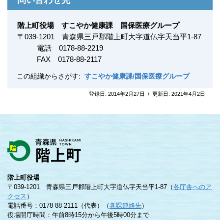
問い合わせ先
階上町役場 すこやか健康課 国保医療グループ
〒
039-1201
青森県三戸郡階上町大字道仏字天当平1-87
電話 0178-88-2219
FAX
0178-88-2117
この組織からさがす:
すこやか健康課/国保医療グループ
登録日:
2014年2月27日
/
更新日:
2021年4月2日
階上町役場
〒039-1201 青森県三戸郡階上町大字道仏字天当平1-87（
各庁舎へのア
クセス
）
電話番号：0178-88-2111（代表）（
各課連絡先
）
役場開庁時間：午前8時15分から午後5時00分まで