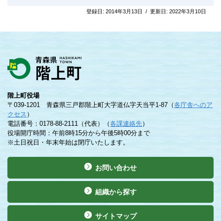
登録日:
2014年3月13日
/
更新日:
2022年3月10日
階上町役場
〒039-1201 青森県三戸郡階上町大字道仏字天当平1-87（
各庁舎へのア
クセス
）
電話番号：0178-88-2111（代表）（
各課連絡先
）
役場開庁時間：午前8時15分から午後5時00分まで
※土日祝日・年末年始は閉庁いたします。
お問い合わせ
組織から探す
サイトマップ